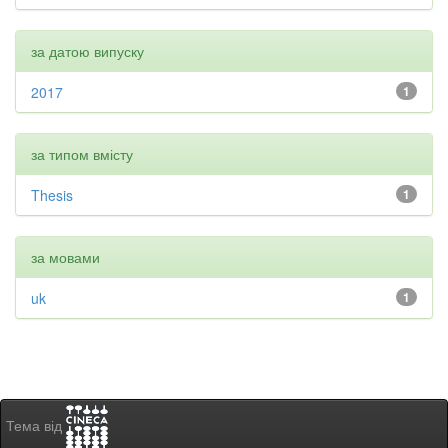
за датою випуску
2017
1
за типом вмісту
Thesis
1
за мовами
uk
1
Тема від