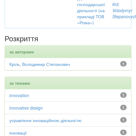
господарської
Kril,
діяльності (на
Volodymyr
прикладі ТОВ
Stepanovyc
«Рома»)
Розкриття
за авторами
Кріль, Володимир Степанович
1
за темами
innovation
1
innovative design
1
управління інноваційною діяльністю
1
інновації
1