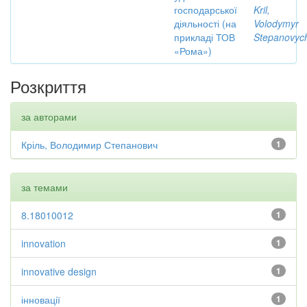
господарської
Kril,
діяльності (на
Volodymyr
прикладі ТОВ
Stepanovyc
«Рома»)
Розкриття
за авторами
Кріль, Володимир Степанович
1
за темами
8.18010012
1
innovation
1
innovative design
1
інновації
1