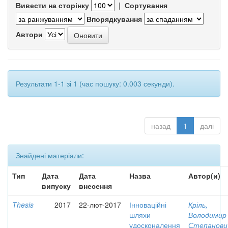
Вивести на сторінку
|
Сортування
Впорядкування
Автори
Результати 1-1 зі 1 (час пошуку: 0.003 секунди).
назад
1
далі
Знайдені матеріали:
Тип
Дата
Дата
Назва
Автор(и)
випуску
внесення
Thesis
2017
22-лют-2017
Інноваційні
Кріль,
шляхи
Володимир
удосконалення
Степанови