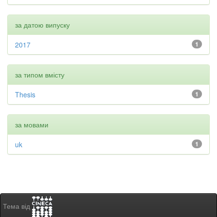
за датою випуску
2017
1
за типом вмісту
Thesis
1
за мовами
uk
1
Тема від