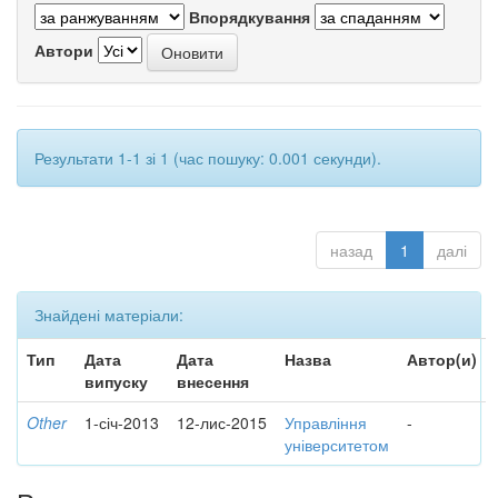
Впорядкування
Автори
Результати 1-1 зі 1 (час пошуку: 0.001 секунди).
назад
1
далі
Знайдені матеріали:
Тип
Дата
Дата
Назва
Автор(и)
випуску
внесення
Other
1-січ-2013
12-лис-2015
Управління
-
університетом