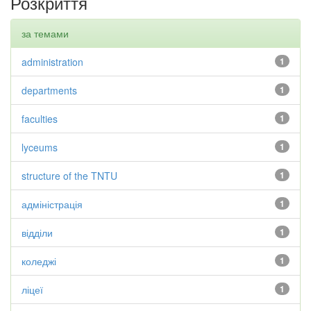
Розкриття
за темами
administration
1
departments
1
faculties
1
lyceums
1
structure of the TNTU
1
адміністрація
1
відділи
1
коледжі
1
ліцеї
1