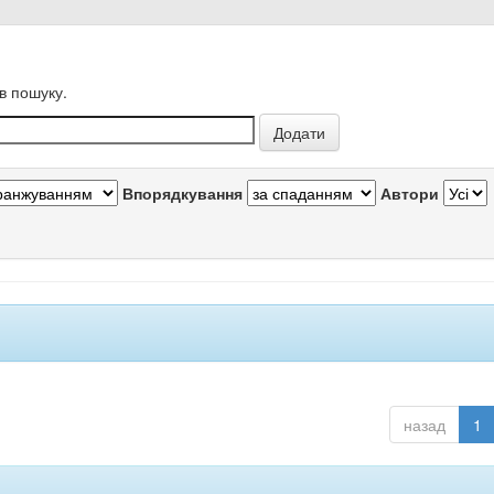
в пошуку.
Впорядкування
Автори
назад
1