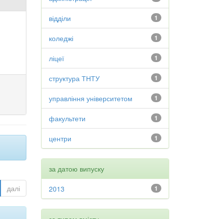
відділи
1
коледжі
1
ліцеї
1
структура ТНТУ
1
управління університетом
1
факультети
1
центри
1
за датою випуску
далі
2013
1