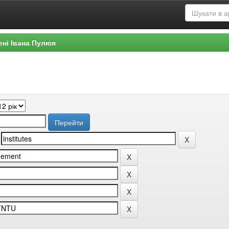
ені Івана Пулюя