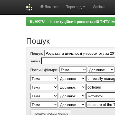
Домівка
Перегляд
Довідка
Skip
ELARTU — Інституційний репозитарій ТНТУ ім
navigation
Пошук
Пошук:
запит
Поточні фільтри:
Почати новий пошук