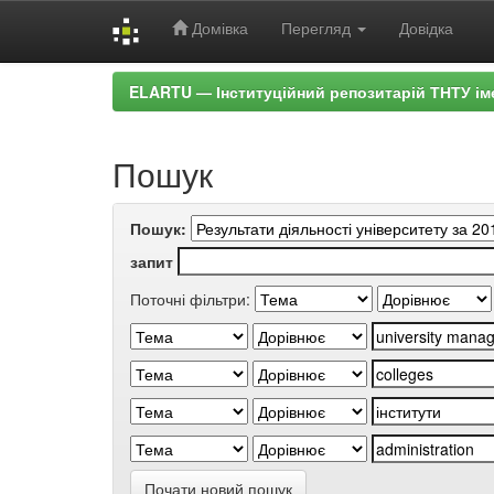
Домівка
Перегляд
Довідка
Skip
ELARTU — Інституційний репозитарій ТНТУ ім
navigation
Пошук
Пошук:
запит
Поточні фільтри:
Почати новий пошук