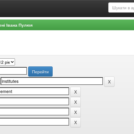
ені Івана Пулюя