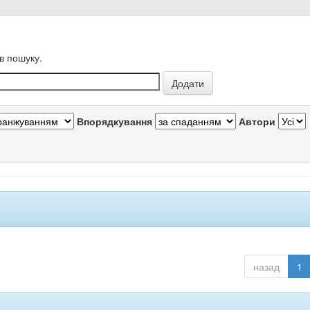
в пошуку.
Впорядкування
Автори
назад
1