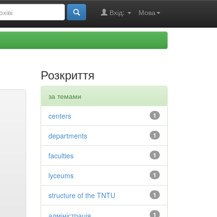
Вхід:
Мова
Розкриття
за темами
centers
1
departments
1
faculties
1
lyceums
1
structure of the TNTU
1
адміністрація
1