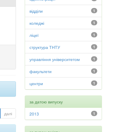
відділи
1
коледжі
1
ліцеї
1
структура ТНТУ
1
управління університетом
1
факультети
1
центри
1
за датою випуску
далі
2013
1