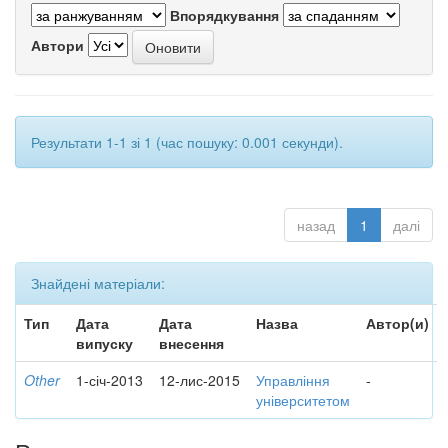
Впорядкування
Автори
Результати 1-1 зі 1 (час пошуку: 0.001 секунди).
назад
1
далі
Знайдені матеріали:
Тип
Дата
Дата
Назва
Автор(и)
випуску
внесення
Other
1-січ-2013
12-лис-2015
Управління
-
університетом