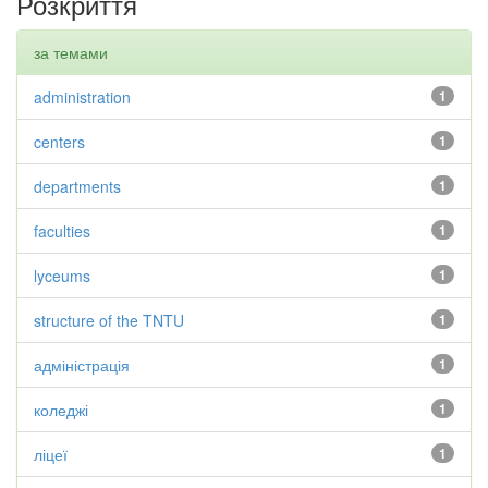
Розкриття
за темами
administration
1
centers
1
departments
1
faculties
1
lyceums
1
structure of the TNTU
1
адміністрація
1
коледжі
1
ліцеї
1