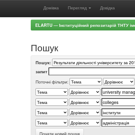
Домівка
Перегляд
Довідка
Skip
ELARTU — Інституційний репозитарій ТНТУ ім
navigation
Пошук
Пошук:
запит
Поточні фільтри:
Почати новий пошук