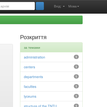
Вхід:
Мова
Розкриття
за темами
administration
1
centers
1
departments
1
faculties
1
lyceums
1
structure of the TNTU
1