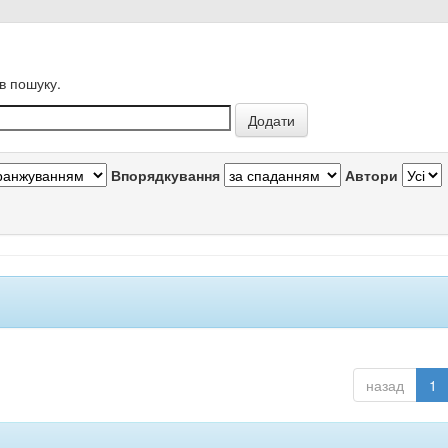
в пошуку.
Впорядкування
Автори
назад
1