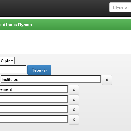
ені Івана Пулюя