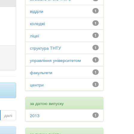
відділи
1
коледжі
1
ліцеї
1
структура ТНТУ
1
управління університетом
1
факультети
1
центри
1
за датою випуску
далі
2013
1