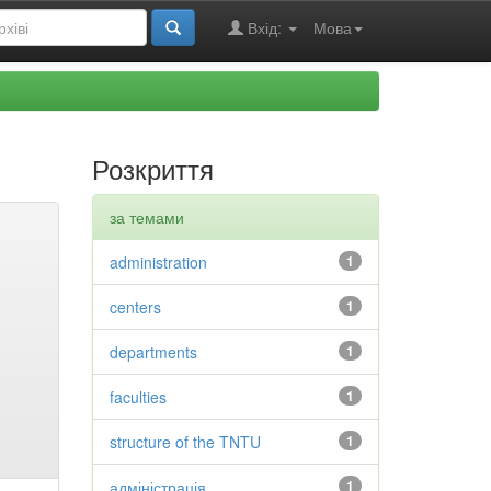
Вхід:
Мова
Розкриття
за темами
administration
1
centers
1
departments
1
faculties
1
structure of the TNTU
1
адміністрація
1