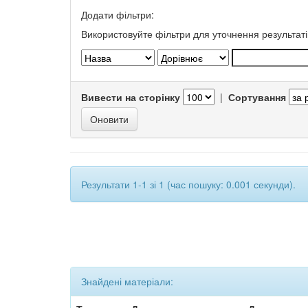
Додати фільтри:
Використовуйте фільтри для уточнення результаті
Вивести на сторінку
|
Сортування
Результати 1-1 зі 1 (час пошуку: 0.001 секунди).
Знайдені матеріали: