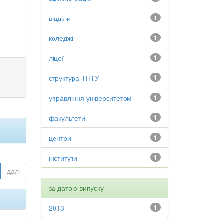
відділи
1
коледжі
1
ліцеї
1
структура ТНТУ
1
управління університетом
1
факультети
1
центри
1
інститути
1
далі
за датою випуску
2013
1