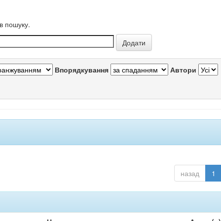
в пошуку.
Впорядкування
Автори
назад
1