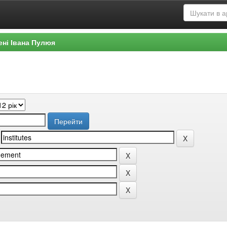
ені Івана Пулюя