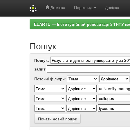
Домівка
Перегляд
Довідка
Skip
ELARTU — Інституційний репозитарій ТНТУ ім
navigation
Пошук
Пошук:
запит
Поточні фільтри:
Почати новий пошук