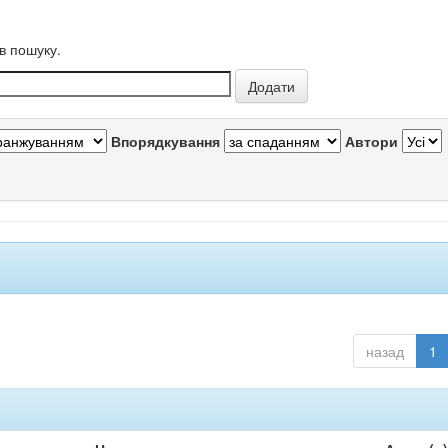
в пошуку.
Впорядкування
Автори
назад
1