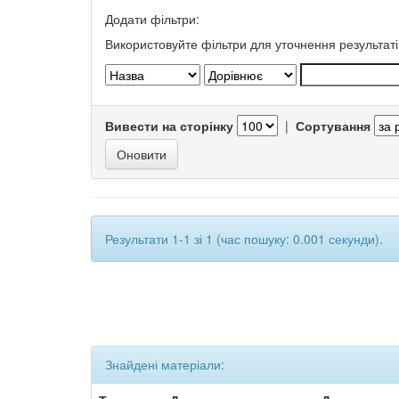
Додати фільтри:
Використовуйте фільтри для уточнення результаті
Вивести на сторінку
|
Сортування
Результати 1-1 зі 1 (час пошуку: 0.001 секунди).
Знайдені матеріали: