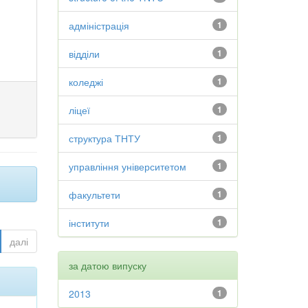
адміністрація
1
відділи
1
коледжі
1
ліцеї
1
структура ТНТУ
1
управління університетом
1
факультети
1
інститути
1
далі
за датою випуску
2013
1