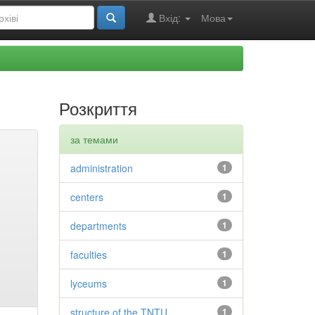
Вхід:
Мова
Розкриття
за темами
administration
1
centers
1
departments
1
faculties
1
lyceums
1
structure of the TNTU
1