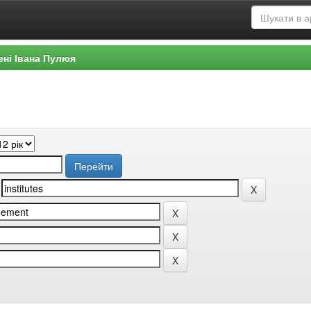
ені Івана Пулюя