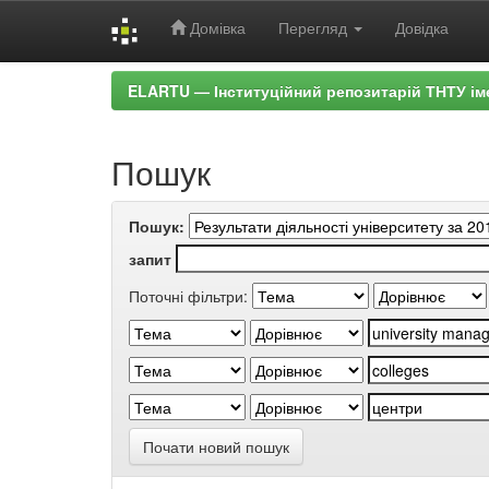
Домівка
Перегляд
Довідка
Skip
ELARTU — Інституційний репозитарій ТНТУ ім
navigation
Пошук
Пошук:
запит
Поточні фільтри:
Почати новий пошук