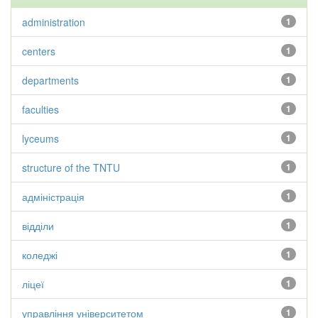
administration
1
centers
1
departments
1
faculties
1
lyceums
1
structure of the TNTU
1
адміністрація
1
відділи
1
коледжі
1
ліцеї
1
управління університетом
1