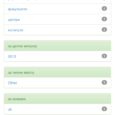
факультети
1
центри
1
інститути
1
за датою випуску
2013
1
за типом вмісту
Other
1
за мовами
uk
1