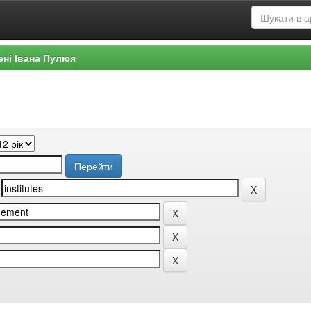
ені Івана Пулюя