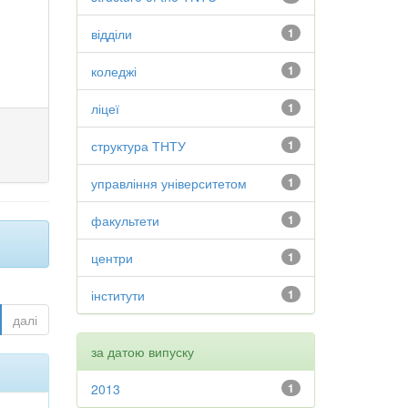
відділи
1
коледжі
1
ліцеї
1
структура ТНТУ
1
управління університетом
1
факультети
1
центри
1
інститути
1
далі
за датою випуску
2013
1