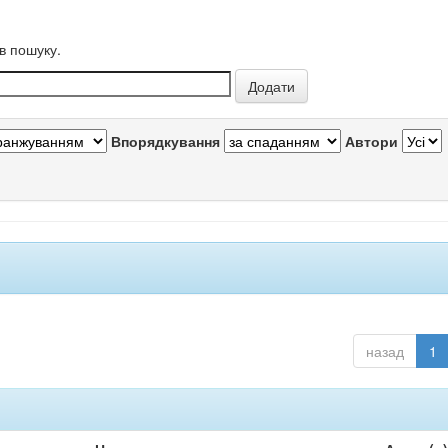
в пошуку.
Впорядкування
Автори
назад
1