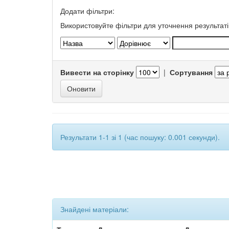
Додати фільтри:
Використовуйте фільтри для уточнення результаті
Вивести на сторінку
|
Сортування
Результати 1-1 зі 1 (час пошуку: 0.001 секунди).
Знайдені матеріали: