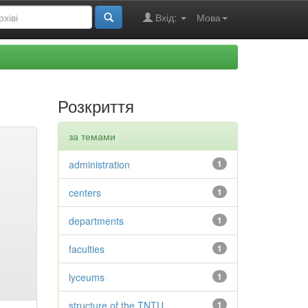
Вхід:
Мова
Розкриття
за темами
administration
1
centers
1
departments
1
faculties
1
lyceums
1
structure of the TNTU
1