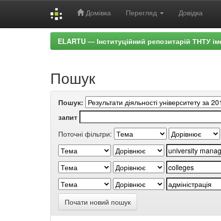
Домівка
Перегляд
Довідка
Skip
ELARTU — Інституційний репозитарій ТНТУ ім
navigation
Пошук
Пошук:
запит
Поточні фільтри:
Почати новий пошук