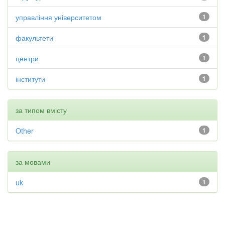
управління університетом
1
факультети
1
центри
1
інститути
1
за типом вмісту
Other
1
за мовами
uk
1