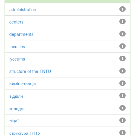
administration
1
centers
1
departments
1
faculties
1
lyceums
1
structure of the TNTU
1
адміністрація
1
відділи
1
коледжі
1
ліцеї
1
структура ТНТУ
1