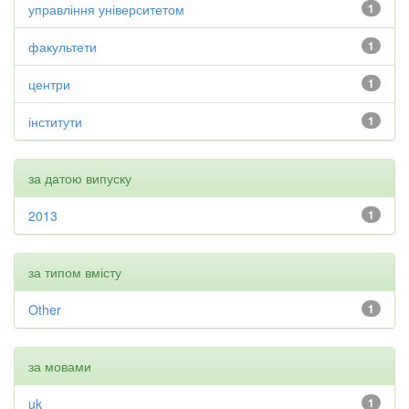
управління університетом
1
факультети
1
центри
1
інститути
1
за датою випуску
2013
1
за типом вмісту
Other
1
за мовами
uk
1