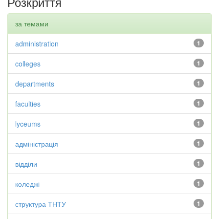
Розкриття
за темами
administration
1
colleges
1
departments
1
faculties
1
lyceums
1
адміністрація
1
відділи
1
коледжі
1
структура ТНТУ
1