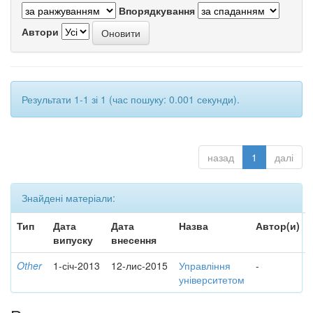
Впорядкування
Автори
Результати 1-1 зі 1 (час пошуку: 0.001 секунди).
назад
1
далі
Знайдені матеріали:
Тип
Дата
Дата
Назва
Автор(и)
випуску
внесення
Other
1-січ-2013
12-лис-2015
Управління
-
університетом