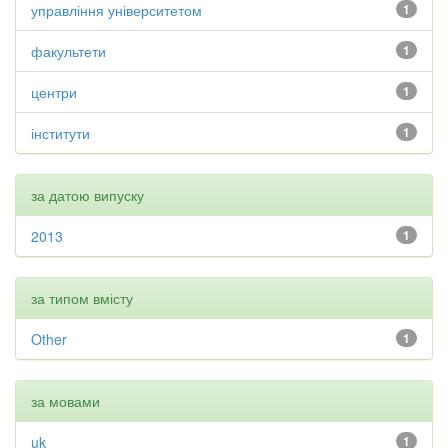
управління університетом
1
факультети
1
центри
1
інститути
1
за датою випуску
2013
1
за типом вмісту
Other
1
за мовами
uk
1