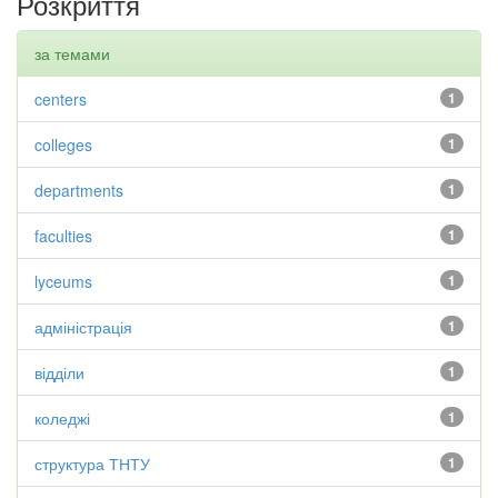
Розкриття
за темами
centers
1
colleges
1
departments
1
faculties
1
lyceums
1
адміністрація
1
відділи
1
коледжі
1
структура ТНТУ
1