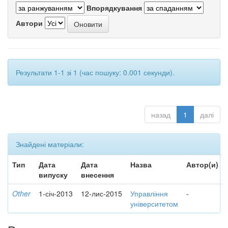
Впорядкування
Автори
Результати 1-1 зі 1 (час пошуку: 0.001 секунди).
назад
1
далі
Знайдені матеріали:
Тип
Дата
Дата
Назва
Автор(и)
випуску
внесення
Other
1-січ-2013
12-лис-2015
Управління
-
університетом