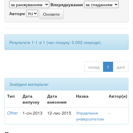
Впорядкування
Автори
Результати 1-1 зі 1 (час пошуку: 0.002 секунди).
назад
1
далі
Знайдені матеріали:
Тип
Дата
Дата
Назва
Автор(и)
випуску
внесення
Other
1-січ-2013
12-лис-2015
Управління
-
університетом