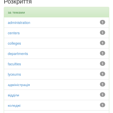
Розкриття
за темами
administration
1
centers
1
colleges
1
departments
1
faculties
1
lyceums
1
адміністрація
1
відділи
1
коледжі
1