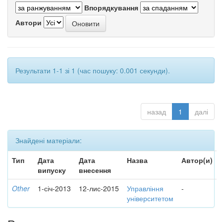
Впорядкування
Автори
Результати 1-1 зі 1 (час пошуку: 0.001 секунди).
назад
1
далі
Знайдені матеріали:
Тип
Дата
Дата
Назва
Автор(и)
випуску
внесення
Other
1-січ-2013
12-лис-2015
Управління
-
університетом