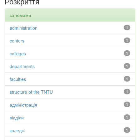
Розкриття
за темами
administration
1
centers
1
colleges
1
departments
1
faculties
1
structure of the TNTU
1
адміністрація
1
відділи
1
коледжі
1