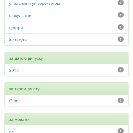
управління університетом
1
факультети
1
центри
1
інститути
1
за датою випуску
2013
1
за типом вмісту
Other
1
за мовами
uk
1