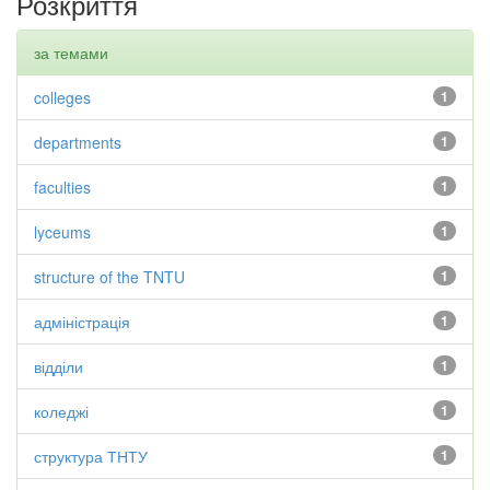
Розкриття
за темами
colleges
1
departments
1
faculties
1
lyceums
1
structure of the TNTU
1
адміністрація
1
відділи
1
коледжі
1
структура ТНТУ
1