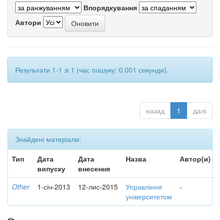
Впорядкування
Автори
Результати 1-1 зі 1 (час пошуку: 0.001 секунди).
назад
1
далі
Знайдені матеріали:
Тип
Дата
Дата
Назва
Автор(и)
випуску
внесення
Other
1-січ-2013
12-лис-2015
Управління
-
університетом