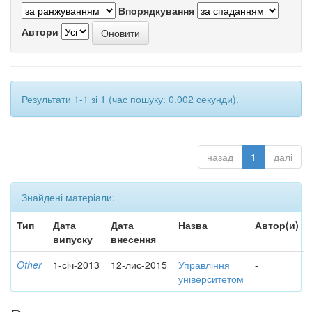
Впорядкування
Автори
Результати 1-1 зі 1 (час пошуку: 0.002 секунди).
назад
1
далі
Знайдені матеріали:
Тип
Дата
Дата
Назва
Автор(и)
випуску
внесення
Other
1-січ-2013
12-лис-2015
Управління
-
університетом