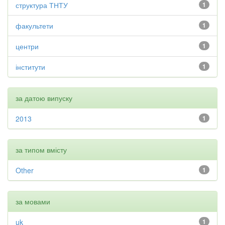
структура ТНТУ
1
факультети
1
центри
1
інститути
1
за датою випуску
2013
1
за типом вмісту
Other
1
за мовами
uk
1