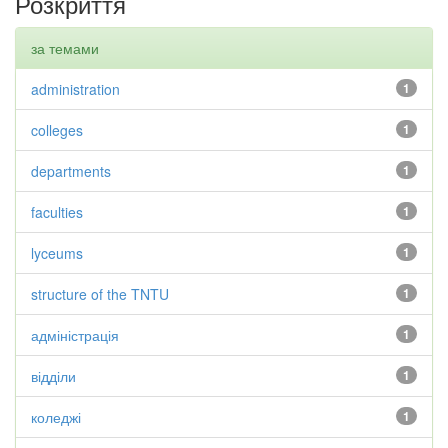
Розкриття
за темами
administration
1
colleges
1
departments
1
faculties
1
lyceums
1
structure of the TNTU
1
адміністрація
1
відділи
1
коледжі
1