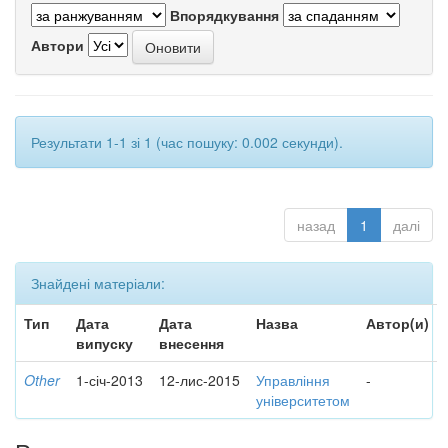
Впорядкування
Автори
Результати 1-1 зі 1 (час пошуку: 0.002 секунди).
назад
1
далі
Знайдені матеріали:
Тип
Дата
Дата
Назва
Автор(и)
випуску
внесення
Other
1-січ-2013
12-лис-2015
Управління
-
університетом