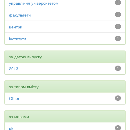
управління університетом
1
факультети
1
центри
1
інститути
1
за датою випуску
2013
1
за типом вмісту
Other
1
за мовами
uk
1