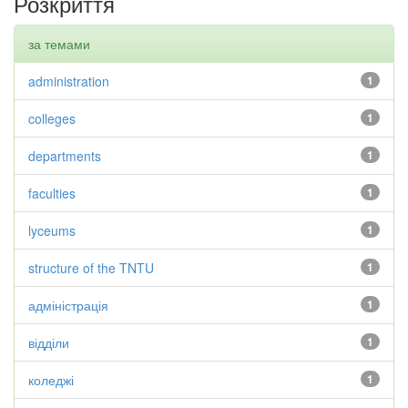
Розкриття
за темами
administration
1
colleges
1
departments
1
faculties
1
lyceums
1
structure of the TNTU
1
адміністрація
1
відділи
1
коледжі
1