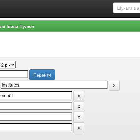
ені Івана Пулюя