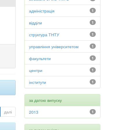
адміністрація
1
відділи
1
структура ТНТУ
1
управління університетом
1
факультети
1
центри
1
інститути
1
за датою випуску
далі
2013
1