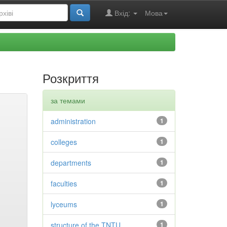
Вхід:
Мова
Розкриття
за темами
administration
1
colleges
1
departments
1
faculties
1
lyceums
1
structure of the TNTU
1