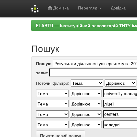
Домівка
Перегляд
Довідка
Skip
ELARTU — Інституційний репозитарій ТНТУ ім
navigation
Пошук
Пошук:
запит
Поточні фільтри:
Почати новий пошук