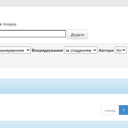
в пошуку.
Впорядкування
Автори
назад
1