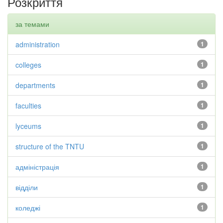
Розкриття
за темами
administration
1
colleges
1
departments
1
faculties
1
lyceums
1
structure of the TNTU
1
адміністрація
1
відділи
1
коледжі
1