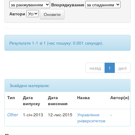
Впорядкування
Автори
Результати 1-1 зі 1 (час пошуку: 0.001 секунди).
назад
1
далі
Знайдені матеріали:
Тип
Дата
Дата
Назва
Автор(и)
випуску
внесення
Other
1-січ-2013
12-лис-2015
Управління
-
університетом