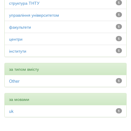
структура ТНТУ
1
управління університетом
1
факультети
1
центри
1
інститути
1
за типом вмісту
Other
1
за мовами
uk
1