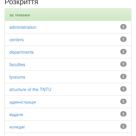
Розкриття
за темами
administration
1
centers
1
departments
1
faculties
1
lyceums
1
structure of the TNTU
1
адміністрація
1
відділи
1
коледжі
1