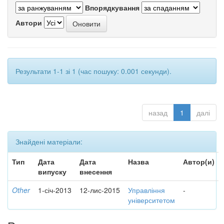
Впорядкування
Автори
Результати 1-1 зі 1 (час пошуку: 0.001 секунди).
назад
1
далі
Знайдені матеріали:
Тип
Дата
Дата
Назва
Автор(и)
випуску
внесення
Other
1-січ-2013
12-лис-2015
Управління
-
університетом