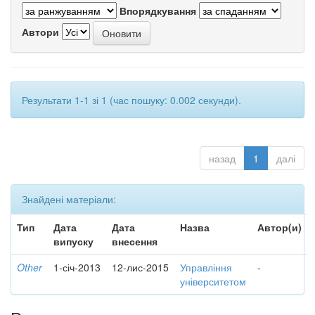
Впорядкування
Автори
Результати 1-1 зі 1 (час пошуку: 0.002 секунди).
назад
1
далі
Знайдені матеріали:
Тип
Дата
Дата
Назва
Автор(и)
випуску
внесення
Other
1-січ-2013
12-лис-2015
Управління
-
університетом