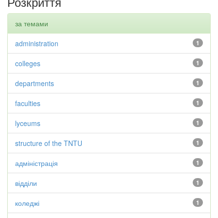
Розкриття
за темами
administration
1
colleges
1
departments
1
faculties
1
lyceums
1
structure of the TNTU
1
адміністрація
1
відділи
1
коледжі
1