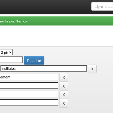
ені Івана Пулюя