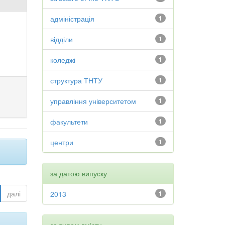
адміністрація
1
відділи
1
коледжі
1
структура ТНТУ
1
управління університетом
1
факультети
1
центри
1
за датою випуску
далі
2013
1