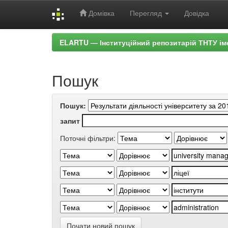
Домівка
Перегляд
Довідка
Skip
ELARTU — Інституційний репозитарій ТНТУ ім
navigation
Пошук
Пошук:
запит
Поточні фільтри:
Почати новий пошук