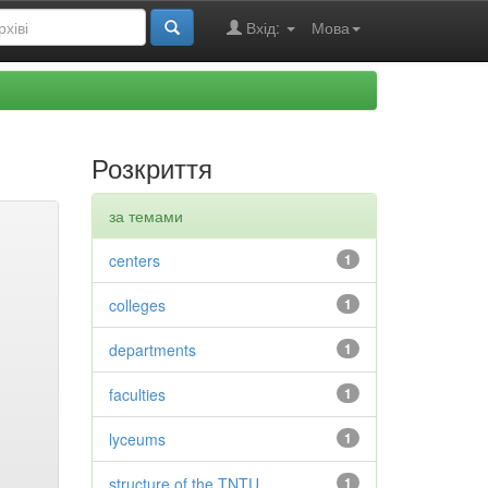
Вхід:
Мова
Розкриття
за темами
centers
1
colleges
1
departments
1
faculties
1
lyceums
1
structure of the TNTU
1