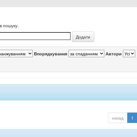
в пошуку.
Впорядкування
Автори
назад
1