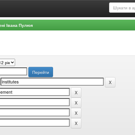
ені Івана Пулюя