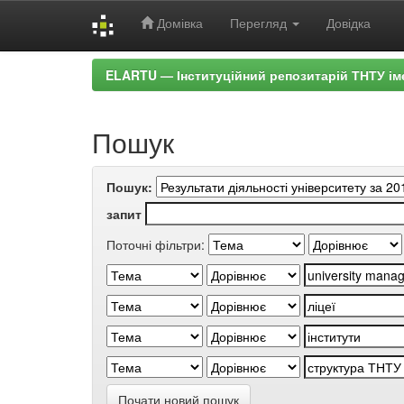
Домівка
Перегляд
Довідка
Skip
ELARTU — Інституційний репозитарій ТНТУ ім
navigation
Пошук
Пошук:
запит
Поточні фільтри:
Почати новий пошук