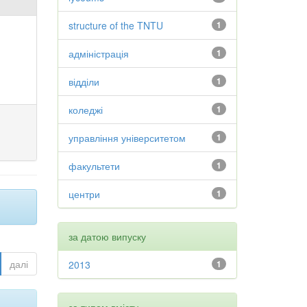
structure of the TNTU
1
адміністрація
1
відділи
1
коледжі
1
управління університетом
1
факультети
1
центри
1
за датою випуску
далі
2013
1