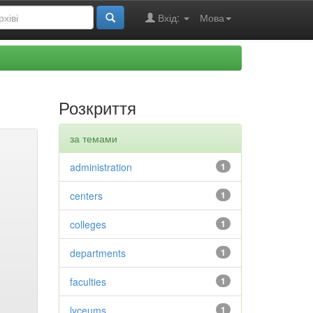
Вхід:
Мова
Розкриття
за темами
administration
1
centers
1
colleges
1
departments
1
faculties
1
lyceums
1