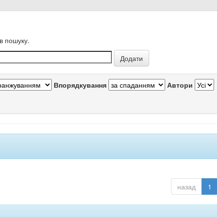
в пошуку.
Впорядкування
Автори
назад
1