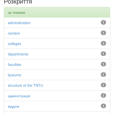
Розкриття
за темами
administration
1
centers
1
colleges
1
departments
1
faculties
1
lyceums
1
structure of the TNTU
1
адміністрація
1
відділи
1