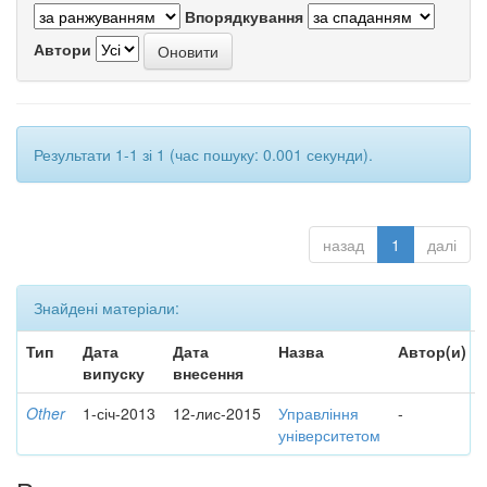
Впорядкування
Автори
Результати 1-1 зі 1 (час пошуку: 0.001 секунди).
назад
1
далі
Знайдені матеріали:
Тип
Дата
Дата
Назва
Автор(и)
випуску
внесення
Other
1-січ-2013
12-лис-2015
Управління
-
університетом