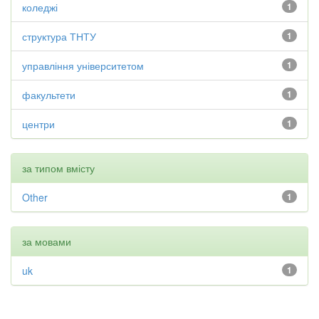
коледжі
1
структура ТНТУ
1
управління університетом
1
факультети
1
центри
1
за типом вмісту
Other
1
за мовами
uk
1