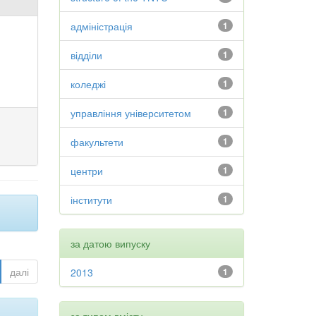
адміністрація
1
відділи
1
коледжі
1
управління університетом
1
факультети
1
центри
1
інститути
1
за датою випуску
далі
2013
1