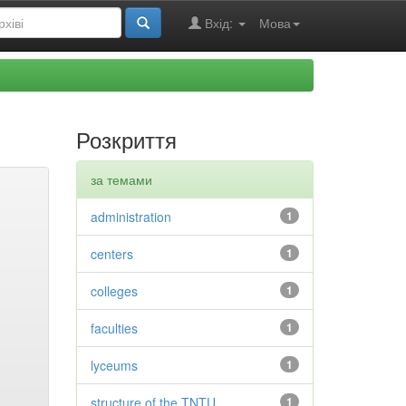
Вхід:
Мова
Розкриття
за темами
administration
1
centers
1
colleges
1
faculties
1
lyceums
1
structure of the TNTU
1