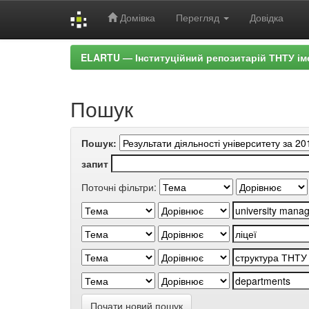
Домівка
Перегляд
Довідка
Skip
ELARTU — Інституційний репозитарій ТНТУ ім
navigation
Пошук
Пошук:
запит
Поточні фільтри:
Почати новий пошук