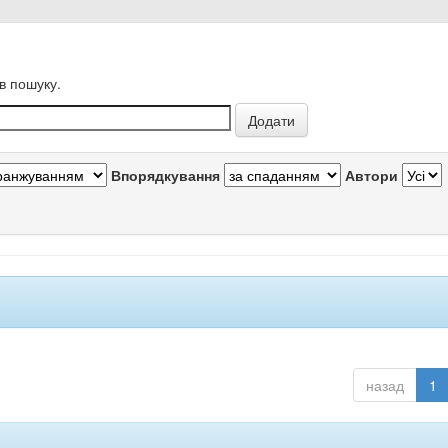
в пошуку.
Впорядкування
Автори
назад
1