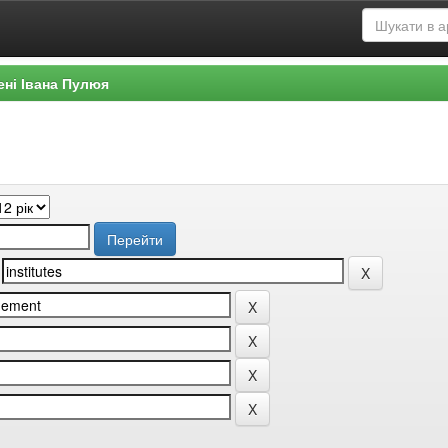
ені Івана Пулюя