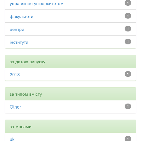
управління університетом
1
факультети
1
центри
1
інститути
1
за датою випуску
2013
1
за типом вмісту
Other
1
за мовами
uk
1