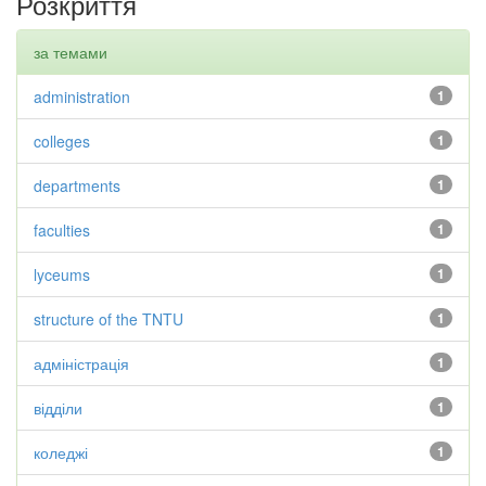
Розкриття
за темами
administration
1
colleges
1
departments
1
faculties
1
lyceums
1
structure of the TNTU
1
адміністрація
1
відділи
1
коледжі
1