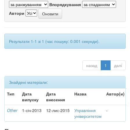
Впорядкування
Автори
Результати 1-1 зі 1 (час пошуку: 0.001 секунди).
назад
1
далі
Знайдені матеріали:
Тип
Дата
Дата
Назва
Автор(и)
випуску
внесення
Other
1-січ-2013
12-лис-2015
Управління
-
університетом