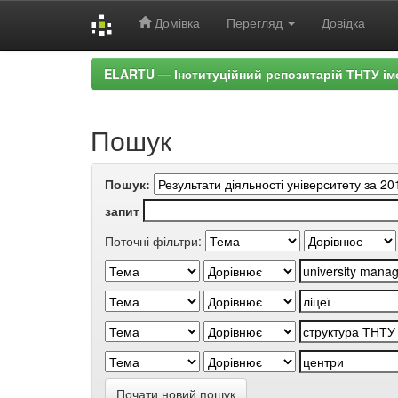
Домівка
Перегляд
Довідка
Skip
ELARTU — Інституційний репозитарій ТНТУ ім
navigation
Пошук
Пошук:
запит
Поточні фільтри:
Почати новий пошук