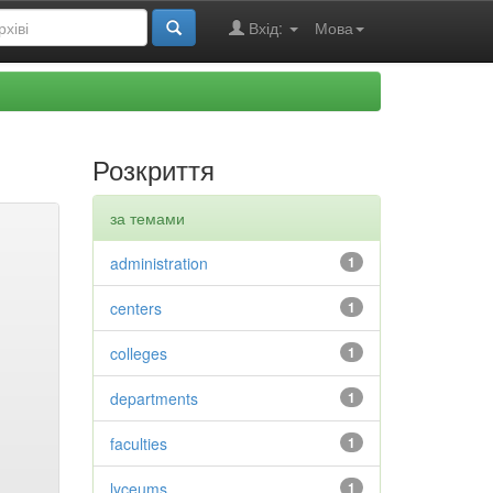
Вхід:
Мова
Розкриття
за темами
administration
1
centers
1
colleges
1
departments
1
faculties
1
lyceums
1