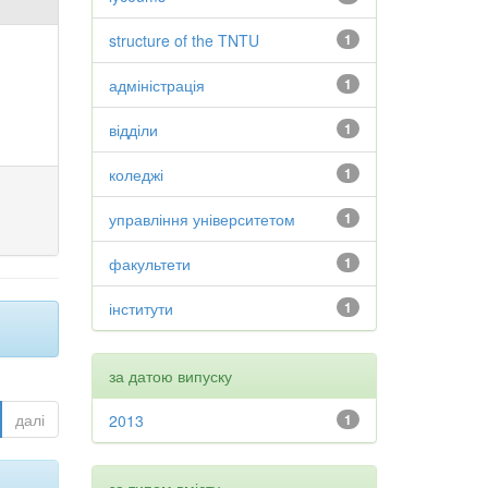
structure of the TNTU
1
адміністрація
1
відділи
1
коледжі
1
управління університетом
1
факультети
1
інститути
1
за датою випуску
далі
2013
1