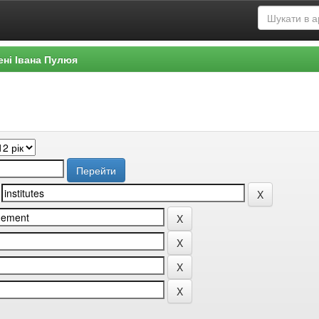
ені Івана Пулюя