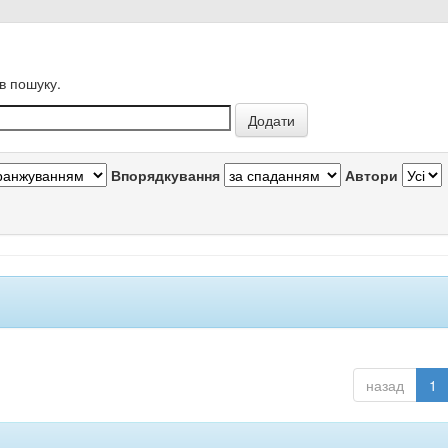
в пошуку.
Впорядкування
Автори
назад
1