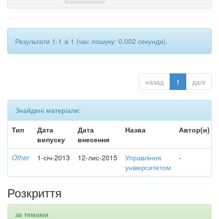
Результати 1-1 зі 1 (час пошуку: 0.002 секунди).
назад
1
далі
Знайдені матеріали:
Тип
Дата
Дата
Назва
Автор(и)
випуску
внесення
Other
1-січ-2013
12-лис-2015
Управління
-
університетом
Розкриття
за темами