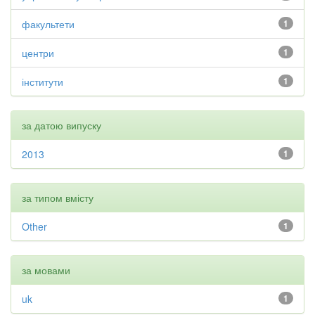
факультети
1
центри
1
інститути
1
за датою випуску
2013
1
за типом вмісту
Other
1
за мовами
uk
1