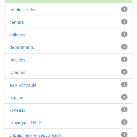
administration
1
centers
1
colleges
1
departments
1
faculties
1
lyceums
1
адміністрація
1
відділи
1
коледжі
1
структура ТНТУ
1
управління університетом
1