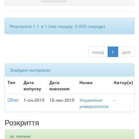
Результати 1-1 зі 1 (час пошуку: 0.002 секунди).
назад
1
далі
Знайдені матеріали:
Тип
Дата
Дата
Назва
Автор(и)
випуску
внесення
Other
1-січ-2013
12-лис-2015
Управління
-
університетом
Розкриття
за темами