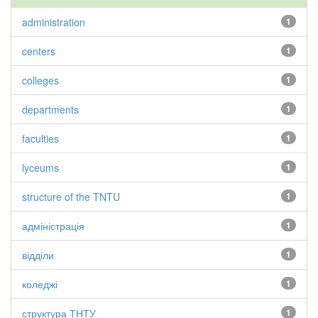
administration
1
centers
1
colleges
1
departments
1
faculties
1
lyceums
1
structure of the TNTU
1
адміністрація
1
відділи
1
коледжі
1
структура ТНТУ
1