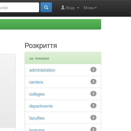
Вхід:
Мова
Розкриття
за темами
administration
1
centers
1
colleges
1
departments
1
faculties
1
lyceums
1