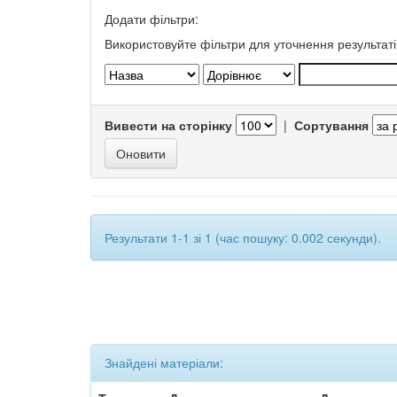
Додати фільтри:
Використовуйте фільтри для уточнення результаті
Вивести на сторінку
|
Сортування
Результати 1-1 зі 1 (час пошуку: 0.002 секунди).
Знайдені матеріали: