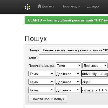
Домівка
Перегляд
Довідка
Skip
ELARTU — Інституційний репозитарій ТНТУ ім
navigation
Пошук
Пошук:
запит
Поточні фільтри:
Почати новий пошук