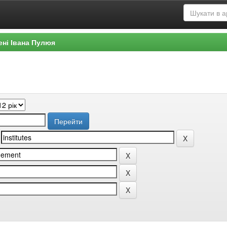
ені Івана Пулюя