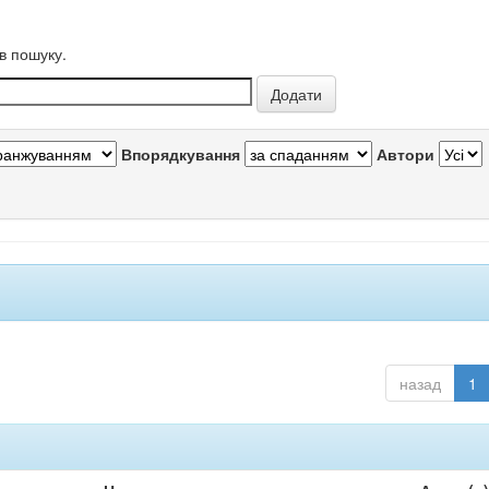
в пошуку.
Впорядкування
Автори
назад
1