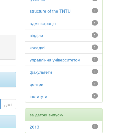
structure of the TNTU
1
адміністрація
1
відділи
1
коледжі
1
управління університетом
1
факультети
1
центри
1
інститути
1
далі
за датою випуску
2013
1