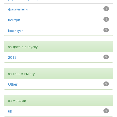
факультети
1
центри
1
інститути
1
за датою випуску
2013
1
за типом вмісту
Other
1
за мовами
uk
1