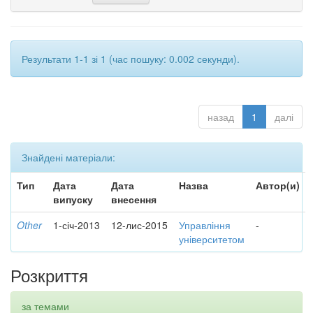
Результати 1-1 зі 1 (час пошуку: 0.002 секунди).
назад
1
далі
Знайдені матеріали:
Тип
Дата
Дата
Назва
Автор(и)
випуску
внесення
Other
1-січ-2013
12-лис-2015
Управління
-
університетом
Розкриття
за темами