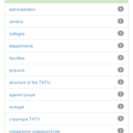
administration
1
centers
1
colleges
1
departments
1
faculties
1
lyceums
1
structure of the TNTU
1
адміністрація
1
коледжі
1
структура ТНТУ
1
управління університетом
1