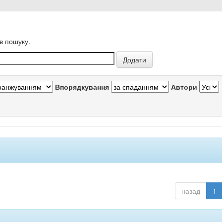
в пошуку.
Впорядкування
Автори
назад
1