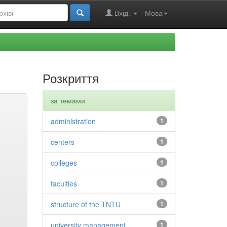
Вхід:
Мова
Розкриття
за темами
administration
1
centers
1
colleges
1
faculties
1
structure of the TNTU
1
university management
1