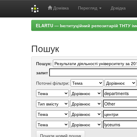
Домівка
Перегляд
Довідка
Skip
ELARTU — Інституційний репозитарій ТНТУ ім
navigation
Пошук
Пошук:
запит
Поточні фільтри:
Почати новий пошук