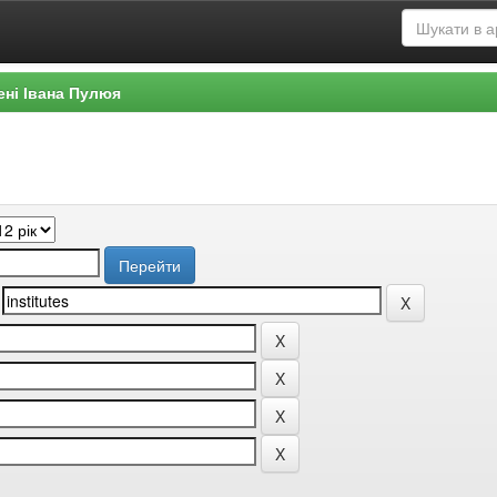
ені Івана Пулюя