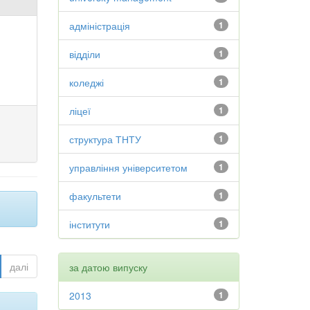
адміністрація
1
відділи
1
коледжі
1
ліцеї
1
структура ТНТУ
1
управління університетом
1
факультети
1
інститути
1
далі
за датою випуску
2013
1