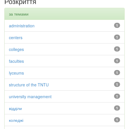
Розкриття
за темами
administration
1
centers
1
colleges
1
faculties
1
lyceums
1
structure of the TNTU
1
university management
1
відділи
1
коледжі
1