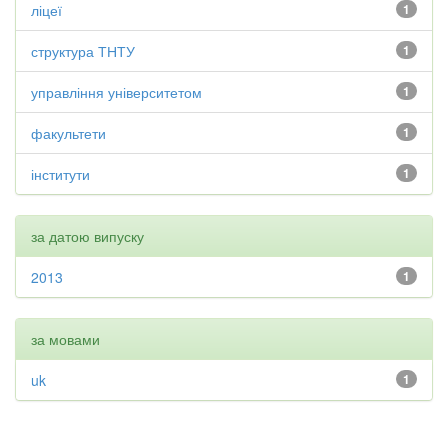
ліцеї
1
структура ТНТУ
1
управління університетом
1
факультети
1
інститути
1
за датою випуску
2013
1
за мовами
uk
1