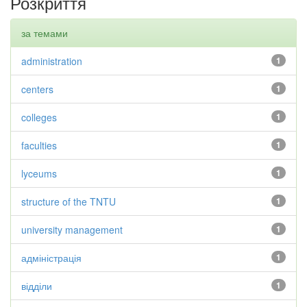
Розкриття
за темами
administration
1
centers
1
colleges
1
faculties
1
lyceums
1
structure of the TNTU
1
university management
1
адміністрація
1
відділи
1