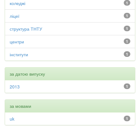
коледжі
1
ліцеї
1
структура ТНТУ
1
центри
1
інститути
1
за датою випуску
2013
1
за мовами
uk
1