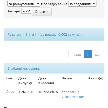
Впорядкування
Автори
Результати 1-1 зі 1 (час пошуку: 0.002 секунди).
назад
1
далі
Знайдені матеріали:
Тип
Дата
Дата
Назва
Автор(и)
випуску
внесення
Other
1-січ-2013
12-лис-2015
Управління
-
університетом