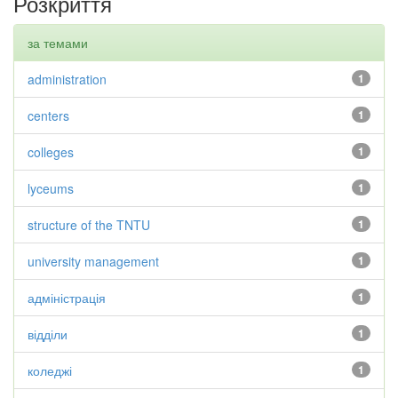
Розкриття
за темами
administration
1
centers
1
colleges
1
lyceums
1
structure of the TNTU
1
university management
1
адміністрація
1
відділи
1
коледжі
1