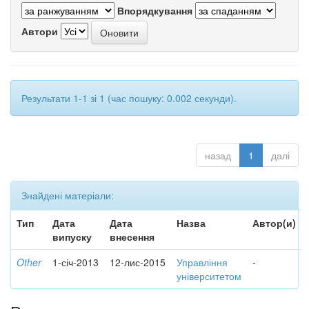
Впорядкування
Автори
Результати 1-1 зі 1 (час пошуку: 0.002 секунди).
назад
1
далі
Знайдені матеріали:
Тип
Дата
Дата
Назва
Автор(и)
випуску
внесення
Other
1-січ-2013
12-лис-2015
Управління
-
університетом