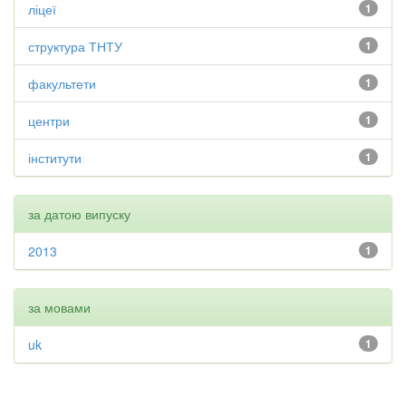
ліцеї
1
структура ТНТУ
1
факультети
1
центри
1
інститути
1
за датою випуску
2013
1
за мовами
uk
1