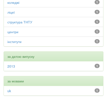
коледжі
1
ліцеї
1
структура ТНТУ
1
центри
1
інститути
1
за датою випуску
2013
1
за мовами
uk
1