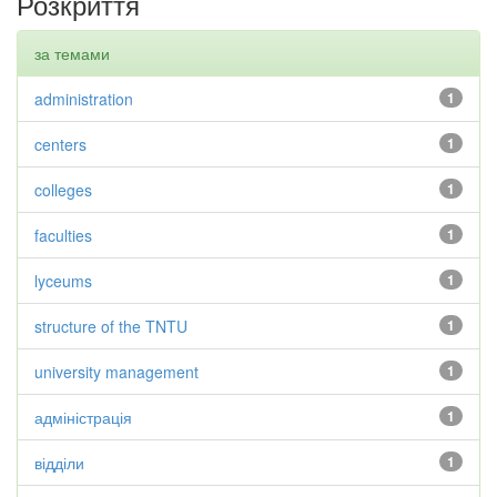
Розкриття
за темами
administration
1
centers
1
colleges
1
faculties
1
lyceums
1
structure of the TNTU
1
university management
1
адміністрація
1
відділи
1