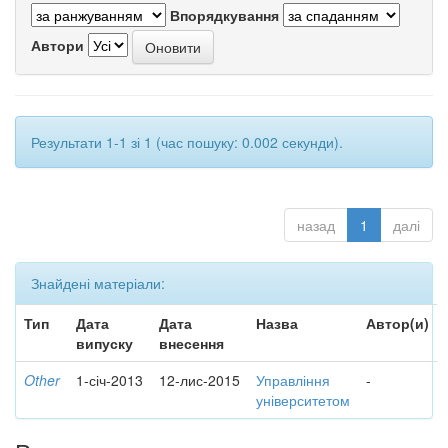
Впорядкування
Автори
Результати 1-1 зі 1 (час пошуку: 0.002 секунди).
назад
1
далі
Знайдені матеріали:
Тип
Дата
Дата
Назва
Автор(и)
випуску
внесення
Other
1-січ-2013
12-лис-2015
Управління
-
університетом