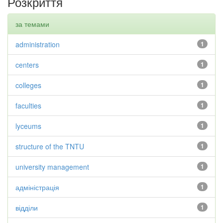
Розкриття
за темами
administration
1
centers
1
colleges
1
faculties
1
lyceums
1
structure of the TNTU
1
university management
1
адміністрація
1
відділи
1