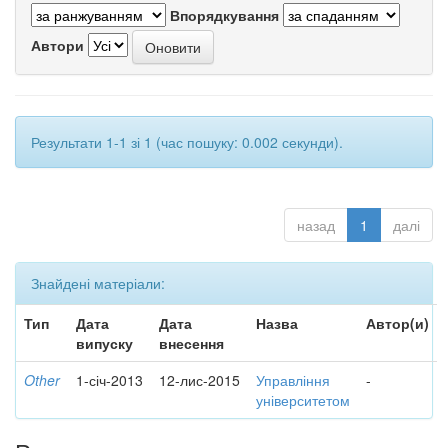
Впорядкування
Автори
Результати 1-1 зі 1 (час пошуку: 0.002 секунди).
назад
1
далі
Знайдені матеріали:
Тип
Дата
Дата
Назва
Автор(и)
випуску
внесення
Other
1-січ-2013
12-лис-2015
Управління
-
університетом