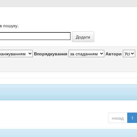
в пошуку.
Впорядкування
Автори
назад
1