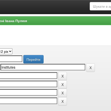
ені Івана Пулюя