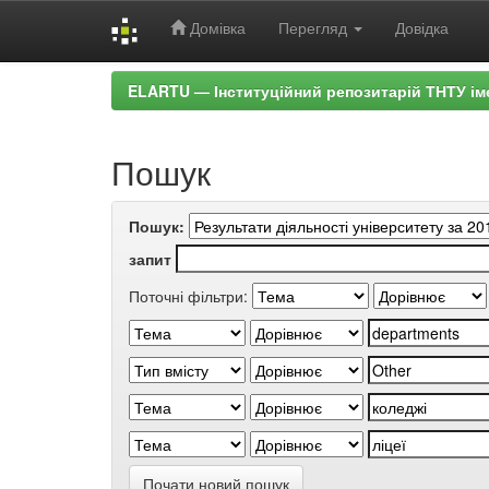
Домівка
Перегляд
Довідка
Skip
ELARTU — Інституційний репозитарій ТНТУ ім
navigation
Пошук
Пошук:
запит
Поточні фільтри:
Почати новий пошук