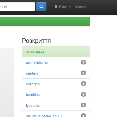
Вхід:
Мова
Розкриття
за темами
administration
1
centers
1
colleges
1
faculties
1
lyceums
1
structure of the TNTU
1