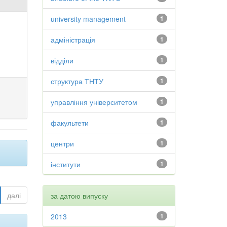
university management
1
адміністрація
1
відділи
1
структура ТНТУ
1
управління університетом
1
факультети
1
центри
1
інститути
1
далі
за датою випуску
2013
1