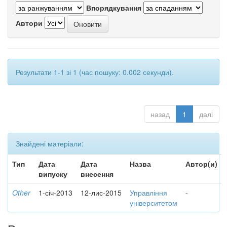
Впорядкування
Автори
Результати 1-1 зі 1 (час пошуку: 0.002 секунди).
назад
1
далі
Знайдені матеріали:
Тип
Дата
Дата
Назва
Автор(и)
випуску
внесення
Other
1-січ-2013
12-лис-2015
Управління
-
університетом