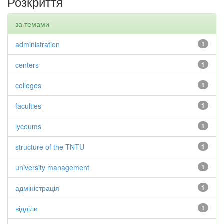
Розкриття
за темами
administration
1
centers
1
colleges
1
faculties
1
lyceums
1
structure of the TNTU
1
university management
1
адміністрація
1
відділи
1