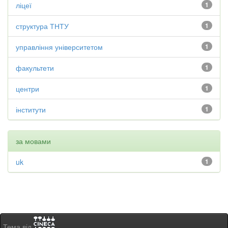
ліцеї
1
структура ТНТУ
1
управління університетом
1
факультети
1
центри
1
інститути
1
за мовами
uk
1
Тема від