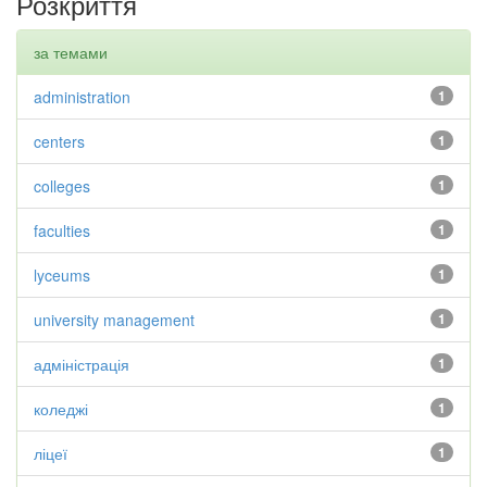
Розкриття
за темами
administration
1
centers
1
colleges
1
faculties
1
lyceums
1
university management
1
адміністрація
1
коледжі
1
ліцеї
1