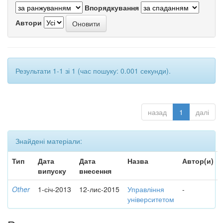
Впорядкування
Автори
Результати 1-1 зі 1 (час пошуку: 0.001 секунди).
назад
1
далі
Знайдені матеріали:
Тип
Дата
Дата
Назва
Автор(и)
випуску
внесення
Other
1-січ-2013
12-лис-2015
Управління
-
університетом