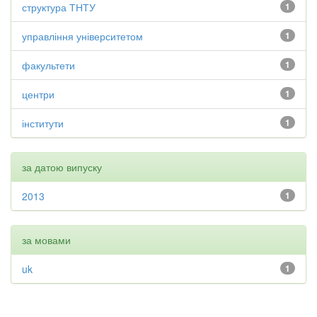
структура ТНТУ
1
управління університетом
1
факультети
1
центри
1
інститути
1
за датою випуску
2013
1
за мовами
uk
1