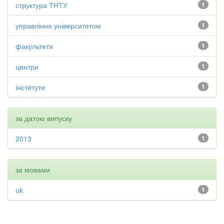
структура ТНТУ
1
управління університетом
1
факультети
1
центри
1
інститути
1
за датою випуску
2013
1
за мовами
uk
1