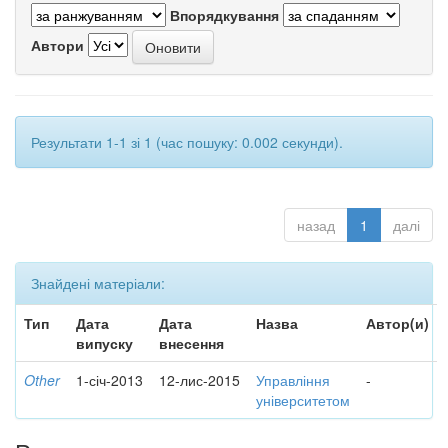
Впорядкування
Автори
Результати 1-1 зі 1 (час пошуку: 0.002 секунди).
назад
1
далі
Знайдені матеріали:
Тип
Дата
Дата
Назва
Автор(и)
випуску
внесення
Other
1-січ-2013
12-лис-2015
Управління
-
університетом