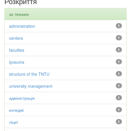
Розкриття
за темами
administration
1
centers
1
faculties
1
lyceums
1
structure of the TNTU
1
university management
1
адміністрація
1
коледжі
1
ліцеї
1