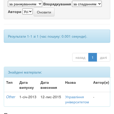
Впорядкування
Автори
Результати 1-1 зі 1 (час пошуку: 0.001 секунди).
назад
1
далі
Знайдені матеріали:
Тип
Дата
Дата
Назва
Автор(и)
випуску
внесення
Other
1-січ-2013
12-лис-2015
Управління
-
університетом