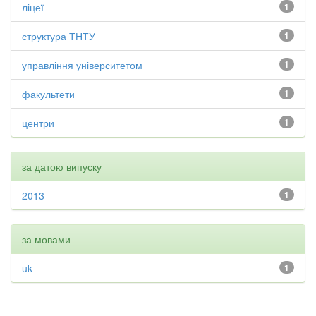
ліцеї
1
структура ТНТУ
1
управління університетом
1
факультети
1
центри
1
за датою випуску
2013
1
за мовами
uk
1