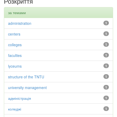
Розкриття
за темами
administration
1
centers
1
colleges
1
faculties
1
lyceums
1
structure of the TNTU
1
university management
1
адміністрація
1
коледжі
1