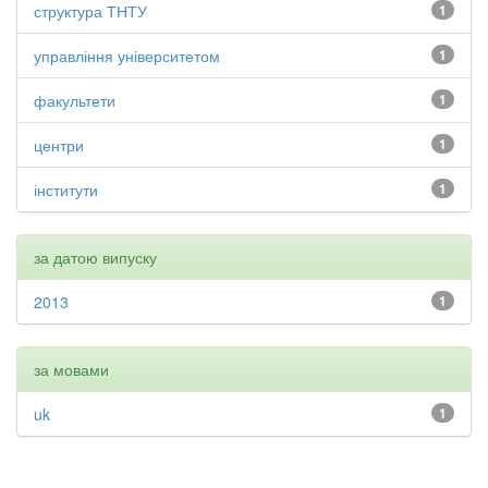
структура ТНТУ
1
управління університетом
1
факультети
1
центри
1
інститути
1
за датою випуску
2013
1
за мовами
uk
1