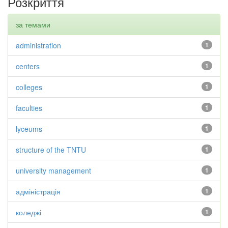
Розкриття
за темами
administration
1
centers
1
colleges
1
faculties
1
lyceums
1
structure of the TNTU
1
university management
1
адміністрація
1
коледжі
1