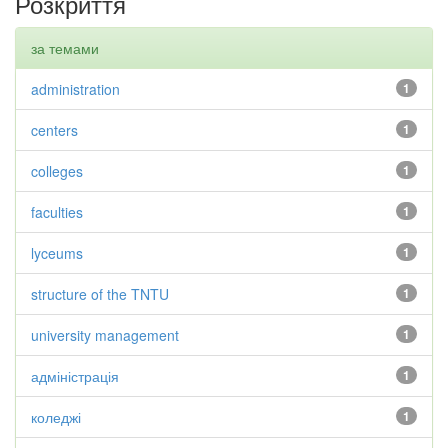
Розкриття
за темами
administration
1
centers
1
colleges
1
faculties
1
lyceums
1
structure of the TNTU
1
university management
1
адміністрація
1
коледжі
1