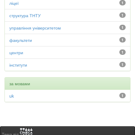
ліцеї
1
структура ТНТУ
1
управління університетом
1
факультети
1
центри
1
інститути
1
за мовами
uk
1
Тема від