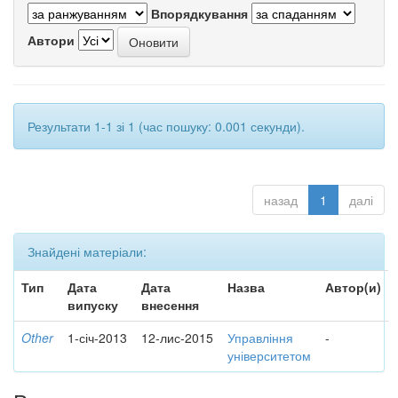
Впорядкування
Автори
Результати 1-1 зі 1 (час пошуку: 0.001 секунди).
назад
1
далі
Знайдені матеріали:
Тип
Дата
Дата
Назва
Автор(и)
випуску
внесення
Other
1-січ-2013
12-лис-2015
Управління
-
університетом