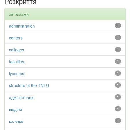
Розкриття
за темами
administration
1
centers
1
colleges
1
faculties
1
lyceums
1
structure of the TNTU
1
адміністрація
1
відділи
1
коледжі
1