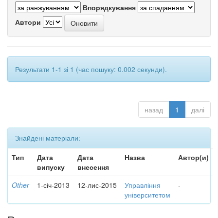
Впорядкування
Автори
Результати 1-1 зі 1 (час пошуку: 0.002 секунди).
назад
1
далі
Знайдені матеріали:
Тип
Дата
Дата
Назва
Автор(и)
випуску
внесення
Other
1-січ-2013
12-лис-2015
Управління
-
університетом