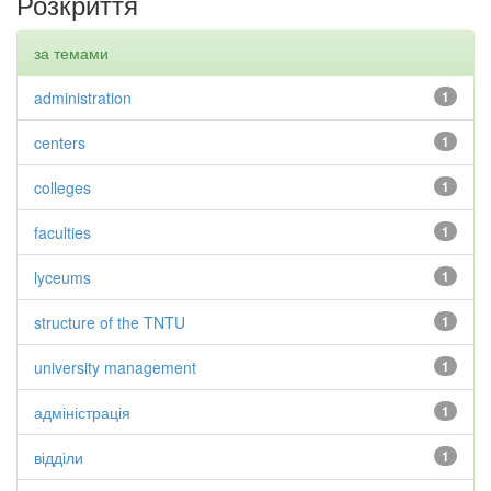
Розкриття
за темами
administration
1
centers
1
colleges
1
faculties
1
lyceums
1
structure of the TNTU
1
university management
1
адміністрація
1
відділи
1