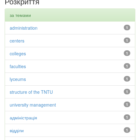
Розкриття
за темами
administration
1
centers
1
colleges
1
faculties
1
lyceums
1
structure of the TNTU
1
university management
1
адміністрація
1
відділи
1