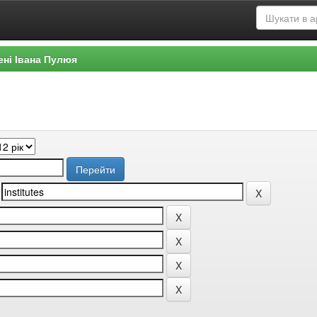
ені Івана Пулюя