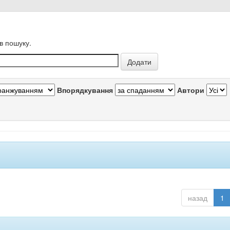
в пошуку.
Впорядкування
Автори
назад
1