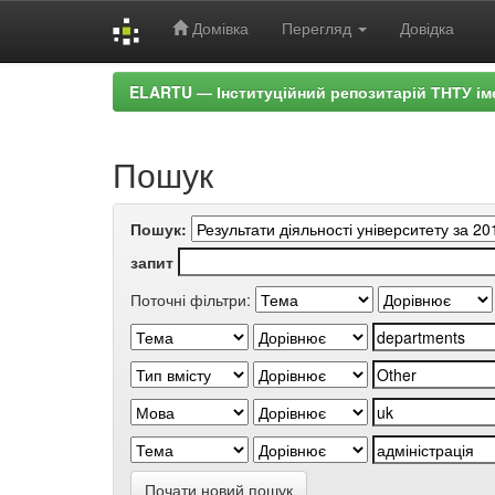
Домівка
Перегляд
Довідка
Skip
ELARTU — Інституційний репозитарій ТНТУ ім
navigation
Пошук
Пошук:
запит
Поточні фільтри:
Почати новий пошук