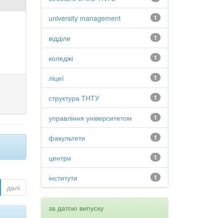
university management
1
відділи
1
коледжі
1
ліцеї
1
структура ТНТУ
1
управління університетом
1
факультети
1
центри
1
інститути
1
далі
за датою випуску